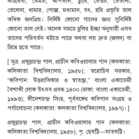
কাহারবা, খেমটা, ঝাঁপতাল, ঠুংরি, তেওট, তেতালা,
তেলেনা, ধামার, পোস্তা, মধ্যমান, যৎ, হরি প্রভৃতি তাল
অধিক জনপ্রিয়। নির্দিষ্ট কোনো গানের জন্য সুনির্দিষ্ট
কোনো তাল নেই। অনেক সময়ে ঢুলির ইচ্ছা অনুযায়ী এসব
তালের পরিবর্তন ঘটতে পারে অথবা লয় দ্রুত (জলদ) বা
ঢিমে হতে পারে।
[ সূত্র: প্রফুল্লচন্দ্র পাল, প্রাচীন কবিওয়ালার গান (কলকাতা:
কলিকাতা বিশ্ববিদ্যালয়, ১৯৫৮); স্বরোচিষ সরকার,
“কবিগান: উত্তরাধিকার ও স্বাতন্ত্র্য,” বাংলা একাডেমী
বৈশাখী লোক উৎসব প্রবন্ধ ১৪০০ (ঢাকা: বাংলা একাডেমী,
১৯৯৩); দীনেশচন্দ্র সিংহ, পূর্ববঙ্গের কবিগান সংগ্রহ ও
পর্যালোচনা (কলকাতা: কলকাতা বিশ্ববিদ্যালয়, ১৯৯৭)। ]
প্রফুল্লচন্দ্র পাল, প্রাচীন কবিওয়ালার গান (কলকাতা:
কলিকাতা বিশ্ববিদ্যালয়, ১৯৫৮), পৃ. ছেষট্টি—সাতষট্টি।