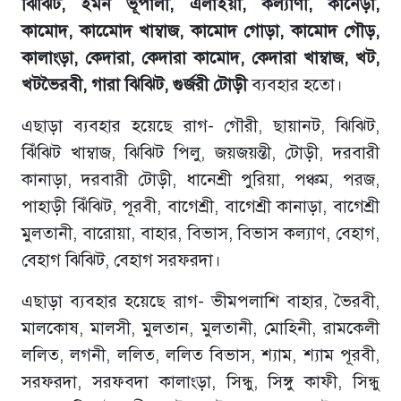
ঝিঝিট, ইমন ভূপালী, এলাইয়া, কল্যাণী, কানেড়া,
কামোদ, কামোেদ খাম্বাজ, কামোদ গোড়া, কামোদ গৌড়,
কালাংড়া, কেদারা, কেদারা কামোদ, কেদারা খাম্বাজ, খট,
খটভৈরবী, গারা ঝিঝিট, গুর্জরী টোড়ী
ব্যবহার হতো।
এছাড়া ব্যবহার হয়েছে রাগ- গৌরী, ছায়ানট, ঝিঝিট,
ঝিঁঝিট খাম্বাজ, ঝিঝিট পিলু, জয়জয়ন্তী, টোড়ী, দরবারী
কানাড়া, দরবারী টোড়ী, ধানেশ্রী পুরিয়া, পঞ্চম, পরজ,
পাহাড়ী ঝিঁঝিট, পূরবী, বাগেশ্রী, বাগেশ্রী কানাড়া, বাগেশ্রী
মুলতানী, বারোয়া, বাহার, বিভাস, বিভাস কল্যাণ, বেহাগ,
বেহাগ ঝিঝিট, বেহাগ সরফরদা।
এছাড়া ব্যবহার হয়েছে রাগ- ভীমপলাশি বাহার, ভৈরবী,
মালকোষ, মালসী, মুলতান, মুলতানী, মোহিনী, রামকেলী
ললিত, লগনী, ললিত, ললিত বিভাস, শ্যাম, শ্যাম পূরবী,
সরফরদা, সরফবদা কালাংড়া, সিন্ধু, সিঙ্গু কাফী, সিন্ধু