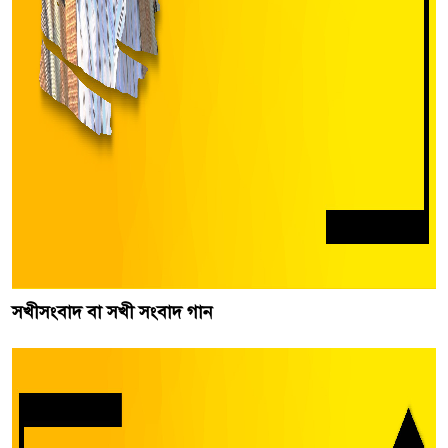
সখীসংবাদ বা সখী সংবাদ গান