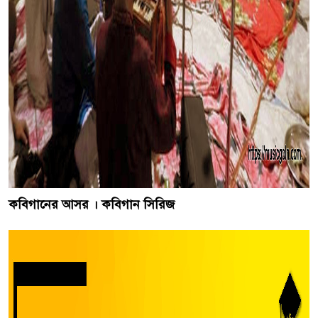
কবিগানের আসর । কবিগান সিরিজ