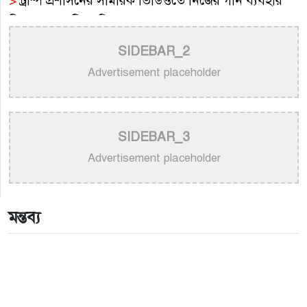
>
ট্রাম্প প্রশাসনের সামরিক ভিডিওতে নিজের গান ব্যবহার
নিয়ে ক্ষুব্ধ কেটি পেরি
SIDEBAR_2
>
নতুন করে ভাইরাল ‘আজ কেন মন উদাসী হয়ে’ গানের
পেছনের গল্প
Advertisement placeholder
>
নয় মাসের ছেলেকে মঞ্চে এনে ‘বাবা’ গাইলেন নোবেল
>
বাংলাদেশ বেতারে সুরকার ও সংগীত পরিচালক হিসেবে
SIDEBAR_3
তালিকাভুক্ত হলেন ৯২ শিল্পী
Advertisement placeholder
>
একই দিনে জন্ম, সুরের টানে বাঁধা পড়া বাংলা গানের অমর
জুটি
মন্তব্য
>
লিসবনে জেমস ও জায়েদ খান: পর্তুগালে প্রবাসীদের বর্ণিল
মেলা