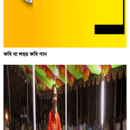
কবি বা লহর কবি গান