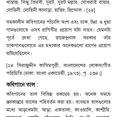
খাম্বাজ, সিন্ধু ভৈরবী, সুরট, সুরট মল্লার, সোখরাই বাহার,
সোহিনী, সোহিনী কানাড়া, হাম্বির, হিন্দোল । [২৪]
সমকালীন কবিগানের পাঁচালি অংশ এবং ডাক, টপ্পা ও ধুয়া
গানগুলোতে এসব রাগিণীর প্রয়োগ ঘটা সম্ভব। যেমনটা
পূর্বে দেখা গেছে, রাজেন্দ্রনাথ সরকার তাঁর
ডাকগানগুলোতে এর মধ্যকার অনেকগুলো রাগের প্রয়োগ
ঘটিয়েছিলেন।
[২৪ সিরাজুদ্দীন কাসিমপুরী, বাংলাদেশের লোকসংগীত
পরিচিতি (ঢাকা: বাংলা একাডেমী, ১৯৭৩), পৃ. ২৩৪।]
কবিগানে তাল :
কবিগানের তাল বিভিন্ন রকমের হয়। অনেক সময়ে
স্তবকান্তরে তালের পরিবর্তন করা হয়। ব্যবহৃত তালগুলোর
মধ্যে আড়খেমটা, আড়া, একতালা, কাওয়ালি, কাশ্মীরি,