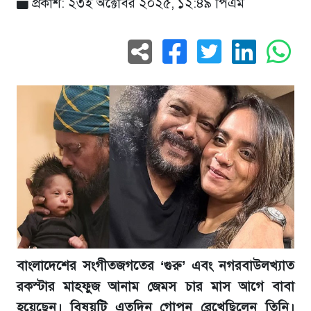
প্রকাশ: ২৩ই অক্টোবর ২০২৫, ১২:৪৯ পিএম
বাংলাদেশের সংগীতজগতের ‘গুরু’ এবং নগরবাউলখ্যাত
রকস্টার মাহফুজ আনাম জেমস চার মাস আগে বাবা
হয়েছেন। বিষয়টি এতদিন গোপন রেখেছিলেন তিনি।