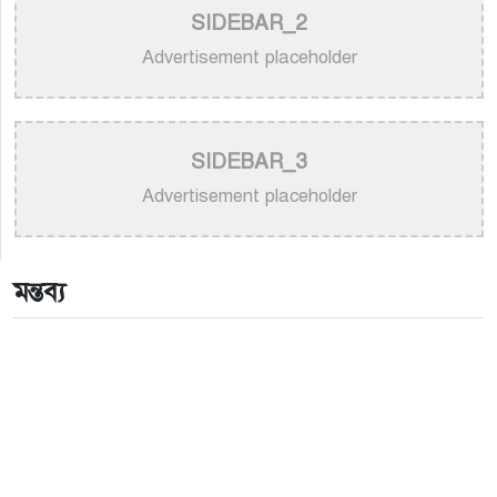
SIDEBAR_2
>
নতুন করে ভাইরাল ‘আজ কেন মন উদাসী হয়ে’ গানের
পেছনের গল্প
Advertisement placeholder
>
নয় মাসের ছেলেকে মঞ্চে এনে ‘বাবা’ গাইলেন নোবেল
>
বাংলাদেশ বেতারে সুরকার ও সংগীত পরিচালক হিসেবে
SIDEBAR_3
তালিকাভুক্ত হলেন ৯২ শিল্পী
Advertisement placeholder
>
একই দিনে জন্ম, সুরের টানে বাঁধা পড়া বাংলা গানের অমর
জুটি
মন্তব্য
>
লিসবনে জেমস ও জায়েদ খান: পর্তুগালে প্রবাসীদের বর্ণিল
মেলা