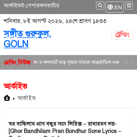
আর্কাইভ
ই-পেপার
কনভার্টার
EN
শনিবার, ৮ই আগস্ট ২০২৬, ২৪শে শ্রাবণ ১৪৩৩
সঙ্গীত গুরুকুল,
ট্রেন্ডিং
GOLN
ব্রেকিং নিউজ :
নতুন গান ও কনসার্টে ব্যস্ত পূজার সামনে আন্তর্জাতিক মঞ্চ
আকাশ
আর্কাইভ
আর্কাইভ
ঘর বান্ধিলাম প্রাণ বন্ধুর সনে লিরিক্স – রাধারমণ দত্ত-
[Ghor Bandhilam Pran Bondhur Sone Lyrics –