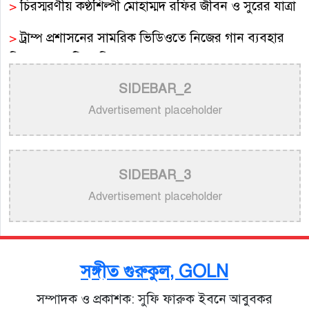
>
চিরস্মরণীয় কণ্ঠশিল্পী মোহাম্মদ রফির জীবন ও সুরের যাত্রা
>
ট্রাম্প প্রশাসনের সামরিক ভিডিওতে নিজের গান ব্যবহার
নিয়ে ক্ষুব্ধ কেটি পেরি
SIDEBAR_2
>
নতুন করে ভাইরাল ‘আজ কেন মন উদাসী হয়ে’ গানের
পেছনের গল্প
Advertisement placeholder
>
নয় মাসের ছেলেকে মঞ্চে এনে ‘বাবা’ গাইলেন নোবেল
>
বাংলাদেশ বেতারে সুরকার ও সংগীত পরিচালক হিসেবে
SIDEBAR_3
তালিকাভুক্ত হলেন ৯২ শিল্পী
Advertisement placeholder
>
একই দিনে জন্ম, সুরের টানে বাঁধা পড়া বাংলা গানের অমর
জুটি
সঙ্গীত গুরুকুল, GOLN
>
লিসবনে জেমস ও জায়েদ খান: পর্তুগালে প্রবাসীদের বর্ণিল
সম্পাদক ও প্রকাশক: সুফি ফারুক ইবনে আবুবকর
মেলা