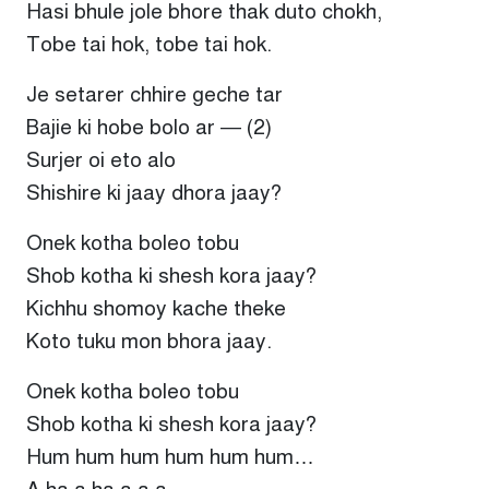
Hasi bhule jole bhore thak duto chokh,
Tobe tai hok, tobe tai hok.
Je setarer chhire geche tar
Bajie ki hobe bolo ar — (2)
Surjer oi eto alo
Shishire ki jaay dhora jaay?
Onek kotha boleo tobu
Shob kotha ki shesh kora jaay?
Kichhu shomoy kache theke
Koto tuku mon bhora jaay.
Onek kotha boleo tobu
Shob kotha ki shesh kora jaay?
Hum hum hum hum hum hum…