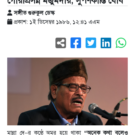
গৌরীপ্রসন্ন মজুমদার, সুপর্ণকান্তি ঘোষ
সঙ্গীত গুরুকুল ডেস্ক
প্রকাশ: ১ই ডিসেম্বর ১৯৮৬, ১২:৪১ এএম
মান্না দে–র কণ্ঠে অমর হয়ে থাকা
“অনেক কথা বলেও