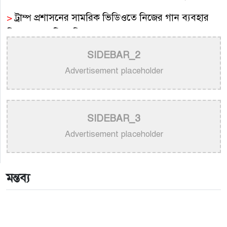
>
ট্রাম্প প্রশাসনের সামরিক ভিডিওতে নিজের গান ব্যবহার
নিয়ে ক্ষুব্ধ কেটি পেরি
SIDEBAR_2
>
নতুন করে ভাইরাল ‘আজ কেন মন উদাসী হয়ে’ গানের
পেছনের গল্প
Advertisement placeholder
>
নয় মাসের ছেলেকে মঞ্চে এনে ‘বাবা’ গাইলেন নোবেল
>
বাংলাদেশ বেতারে সুরকার ও সংগীত পরিচালক হিসেবে
SIDEBAR_3
তালিকাভুক্ত হলেন ৯২ শিল্পী
Advertisement placeholder
>
একই দিনে জন্ম, সুরের টানে বাঁধা পড়া বাংলা গানের অমর
জুটি
মন্তব্য
>
লিসবনে জেমস ও জায়েদ খান: পর্তুগালে প্রবাসীদের বর্ণিল
মেলা