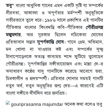
তবু”
বাংলা আধুনিক গানের এমন একটি সৃষ্টি যা সম্পর্কের
নীরবতা, আকাঙ্ক্ষা ও অপূর্ণতার মর্মস্পর্শী অনুভূতিকে
গভীরভাবে তুলে ধরে। ১৯৮৬ সালে প্রকাশিত এই গানটির
গীতিকার বাংলার কিংবদন্তি কবি–গীতিকার
গৌরীপ্রসন্ন
মজুমদার
, আর সুরকার ছিলেন নচিকেতা ঘোষের
প্রতিভাবান সন্তান
সুপর্ণকান্তি ঘোষ
। গানে প্রেম, অভিমান,
মন খোলা না যাওয়ার কষ্ট এবং সম্পর্কের সূক্ষ্ম
টানাপোড়েনকে অত্যন্ত কাব্যময় শব্দে ফুটিয়ে তুলেছেন
গৌরীপ্রসন্ন। সুপর্ণকান্তির সঙ্গীতায়োজন এবং মান্না দে–র
অসাধারণ কণ্ঠের যাদু গানটিকে করেছে আবেগে ভরা,
চিরকালীন ও হৃদয়স্পর্শী। প্রতিবার শোনার সময়ই গানটি
নতুন অর্থ, নতুন অনুভূতির জন্ম দেয়—এ কারণেই এটি
বাংলা সঙ্গীতে দীর্ঘদিন ধরে জনপ্রিয়।