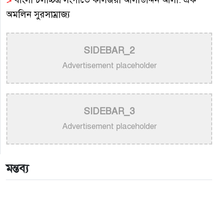
অমলিন সুরসাম্রাজ্য
>
বাংলা গানের উপেক্ষিত কিংবদন্তি গীতিকার শিবদাস
SIDEBAR_2
বন্দ্যোপাধ্যায়
Advertisement placeholder
>
অপূর্বের একক সংগীতানুষ্ঠান আজ নিউইয়র্কে
>
হাসান: শিল্পীর প্রতি অসম্মান কোনোভাবেই কাম্য নয়
SIDEBAR_3
>
নতুন গান ও কনসার্টে ব্যস্ত পূজার সামনে আন্তর্জাতিক মঞ্চ
Advertisement placeholder
>
আকাশ সেন ও নিশি শ্রাবণীর নতুন জুটির সৃষ্টি: মুক্তি পেল
‘প্রেমিক ৪২০’
মন্তব্য