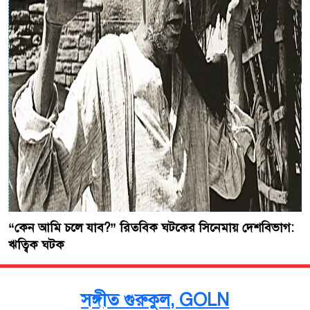
“কেন আমি চলে যাব?” রিতবিক ঘটকের সিনেমায় দেশবিভাগ:
ঋত্বিক ঘটক
সঙ্গীত গুরুকুল, GOLN