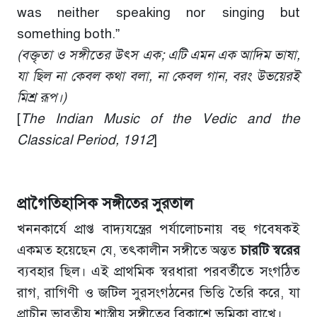
was neither speaking nor singing but
something both.”
(
বক্তৃতা
ও
সঙ্গীতের
উৎস
এক
;
এটি
এমন
এক
আদিম
ভাষা
,
যা
ছিল
না
কেবল
কথা
বলা
,
না
কেবল
গান
,
বরং
উভয়েরই
মিশ্র
রূপ।
)
[
The Indian Music of the Vedic and the
Classical Period, 1912
]
প্রাগৈতিহাসিক
সঙ্গীতের
সুরতাল
খননকার্যে প্রাপ্ত বাদ্যযন্ত্রের পর্যালোচনায় বহু গবেষকই
একমত হয়েছেন যে, তৎকালীন সঙ্গীতে অন্তত
চারটি
স্বরের
ব্যবহার ছিল। এই প্রাথমিক স্বরধারা পরবর্তীতে সংগঠিত
রাগ, রাগিণী ও জটিল সুরসংগঠনের ভিত্তি তৈরি করে, যা
প্রাচীন ভারতীয় শাস্ত্রীয় সঙ্গীতের বিকাশে ভূমিকা রাখে।