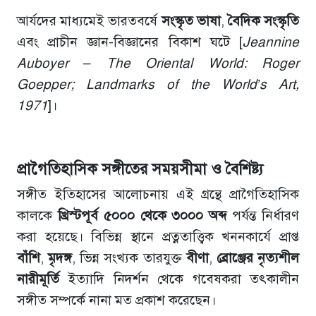
আর্যদের মাধ্যমেই ভারতবর্ষে
সংস্কৃত
ভাষা
,
বৈদিক
সংস্কৃতি
এবং প্রাচীন জ্ঞান-বিজ্ঞানের বিকাশ ঘটে [
Jeannine
Auboyer – The Oriental World: Roger
Goepper; Landmarks of the World’s Art,
1971
]।
প্রাগৈতিহাসিক
সঙ্গীতের
সময়সীমা
ও
বৈশিষ্ট্য
সঙ্গীত ইতিহাসের আলোচনায় এই গ্রন্থে প্রাগৈতিহাসিক
কালকে
খ্রিস্টপূর্ব
৫০০০
থেকে
৩০০০
অব্দ
পর্যন্ত নির্ধারণ
করা হয়েছে। বিভিন্ন স্থানে প্রত্নতাত্ত্বিক খননকার্যে প্রাপ্ত
বাঁশি
,
মৃদঙ্গ
, ভিন্ন সংখ্যক তারযুক্ত
বীণা
,
ব্রোঞ্জের
নৃত্যশীল
নারীমূর্তি
ইত্যাদি নিদর্শন থেকে গবেষকরা তৎকালীন
সঙ্গীত সম্পর্কে নানা মত প্রকাশ করেছেন।