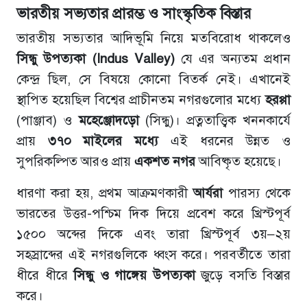
ভারতীয়
সভ্যতার
প্রারম্ভ
ও
সাংস্কৃতিক
বিস্তার
ভারতীয় সভ্যতার আদিভূমি নিয়ে মতবিরোধ থাকলেও
সিন্ধু
উপত্যকা
(Indus Valley)
যে এর অন্যতম প্রধান
কেন্দ্র ছিল, সে বিষয়ে কোনো বিতর্ক নেই। এখানেই
স্থাপিত হয়েছিল বিশ্বের প্রাচীনতম নগরগুলোর মধ্যে
হরপ্পা
(পাঞ্জাব) ও
মহেঞ্জোদড়ো
(সিন্ধু)। প্রত্নতাত্ত্বিক খননকার্যে
প্রায়
৩৭০
মাইলের
মধ্যে
এই ধরনের উন্নত ও
সুপরিকল্পিত আরও প্রায়
একশত
নগর
আবিষ্কৃত হয়েছে।
ধারণা করা হয়, প্রথম আক্রমণকারী
আর্যরা
পারস্য থেকে
ভারতের উত্তর-পশ্চিম দিক দিয়ে প্রবেশ করে খ্রিস্টপূর্ব
১৫০০ অব্দের দিকে এবং তারা খ্রিস্টপূর্ব ৩য়–২য়
সহস্রাব্দের এই নগরগুলিকে ধ্বংস করে। পরবর্তীতে তারা
ধীরে ধীরে
সিন্ধু
ও
গাঙ্গেয়
উপত্যকা
জুড়ে বসতি বিস্তার
করে।