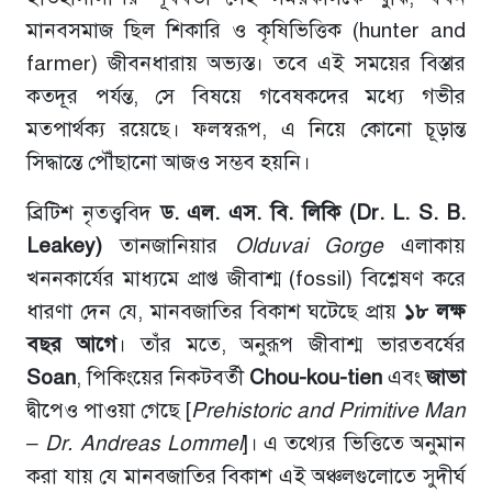
মানবসমাজ ছিল শিকারি ও কৃষিভিত্তিক (hunter and
farmer) জীবনধারায় অভ্যস্ত। তবে এই সময়ের বিস্তার
কতদূর পর্যন্ত, সে বিষয়ে গবেষকদের মধ্যে গভীর
মতপার্থক্য রয়েছে। ফলস্বরূপ, এ নিয়ে কোনো চূড়ান্ত
সিদ্ধান্তে পৌঁছানো আজও সম্ভব হয়নি।
ব্রিটিশ নৃতত্ত্ববিদ
ড
.
এল
.
এস
.
বি
.
লিকি
(Dr. L. S. B.
Leakey)
তানজানিয়ার
Olduvai Gorge
এলাকায়
খননকার্যের মাধ্যমে প্রাপ্ত জীবাশ্ম (fossil) বিশ্লেষণ করে
ধারণা দেন যে, মানবজাতির বিকাশ ঘটেছে প্রায়
১৮
লক্ষ
বছর
আগে
। তাঁর মতে, অনুরূপ জীবাশ্ম ভারতবর্ষের
Soan
, পিকিংয়ের নিকটবর্তী
Chou-kou-tien
এবং
জাভা
দ্বীপেও পাওয়া গেছে [
Prehistoric and Primitive Man
– Dr. Andreas Lommel
]। এ তথ্যের ভিত্তিতে অনুমান
করা যায় যে মানবজাতির বিকাশ এই অঞ্চলগুলোতে সুদীর্ঘ